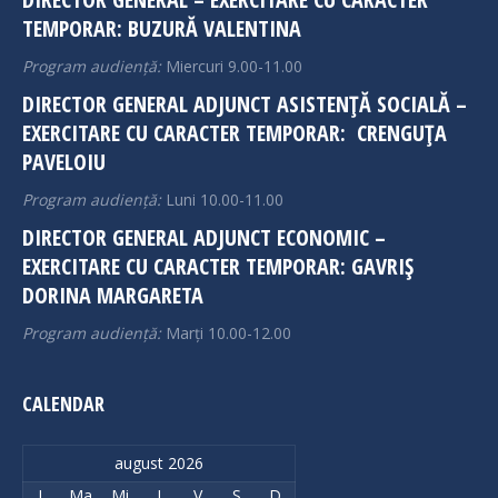
new
new
TEMPORAR: BUZURĂ VALENTINA
window
window
Program audiență:
Miercuri 9.00-11.00
DIRECTOR GENERAL ADJUNCT ASISTENȚĂ SOCIALĂ –
EXERCITARE CU CARACTER TEMPORAR: CRENGUȚA
PAVELOIU
Program audiență:
Luni 10.00-11.00
DIRECTOR GENERAL ADJUNCT ECONOMIC –
EXERCITARE CU CARACTER TEMPORAR: GAVRIȘ
DORINA MARGARETA
Program audiență:
Marți 10.00-12.00
CALENDAR
august 2026
L
Ma
Mi
J
V
S
D