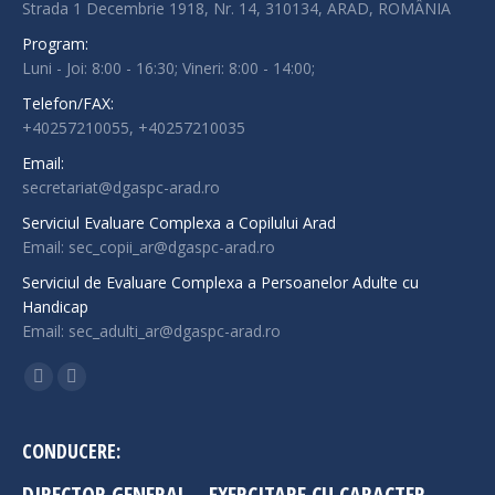
Strada 1 Decembrie 1918, Nr. 14, 310134, ARAD, ROMÂNIA
Program:
Luni - Joi: 8:00 - 16:30; Vineri: 8:00 - 14:00;
Telefon/FAX:
+40257210055, +40257210035
Email:
secretariat@dgaspc-arad.ro
Serviciul Evaluare Complexa a Copilului Arad
Email: sec_copii_ar@dgaspc-arad.ro
Serviciul de Evaluare Complexa a Persoanelor Adulte cu
Handicap
Email: sec_adulti_ar@dgaspc-arad.ro
Find us on:
Facebook
Instagram
page
page
opens
opens
CONDUCERE:
in
in
DIRECTOR GENERAL – EXERCITARE CU CARACTER