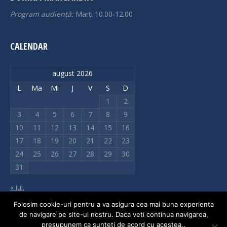
Program audiență:
Marți 10.00-12.00
CALENDAR
august 2026
L
Ma
Mi
J
V
S
D
1
2
3
4
5
6
7
8
9
10
11
12
13
14
15
16
17
18
19
20
21
22
23
24
25
26
27
28
29
30
31
« iul.
Folosim cookie-uri pentru a va asigura cea mai buna experienta
de navigare pe site-ul nostru. Daca veti continua navigarea,
presupunem ca sunteți de acord cu acestea..