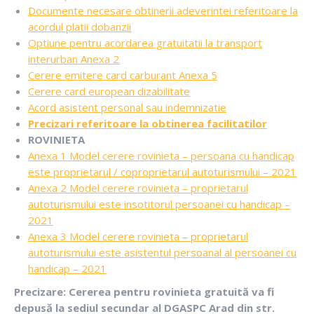
Documente necesare obtinerii adeverintei referitoare la
acordul platii dobanzii
Optiune pentru acordarea gratuitatii la transport
interurban Anexa 2
Cerere emitere card carburant Anexa 5
Cerere card european dizabilitate
Acord asistent personal sau indemnizatie
Precizari referitoare la obtinerea facilitatilor
ROVINIETA
Anexa 1 Model cerere rovinieta – persoana cu handicap
este proprietarul / coproprietarul autoturismului – 2021
Anexa 2 Model cerere rovinieta – proprietarul
autoturismului este insotitorul persoanei cu handicap –
2021
Anexa 3 Model cerere rovinieta – proprietarul
autoturismului este asistentul persoanal al persoanei cu
handicap – 2021
Precizare: Cererea pentru rovinieta gratuită va fi
depusă la sediul secundar al DGASPC Arad din str.