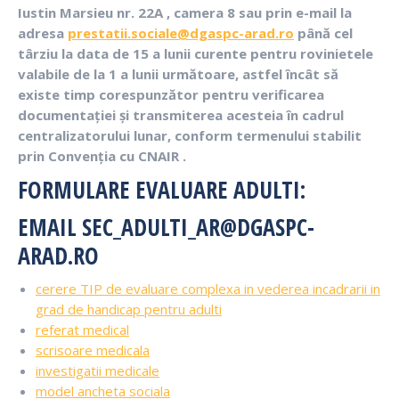
Iustin Marsieu nr. 22A , camera 8 sau prin e-mail la
adresa
prestatii.sociale@dgaspc-arad.ro
până cel
târziu la data de 15 a lunii curente pentru rovinietele
valabile de la 1 a lunii următoare, astfel încât să
existe timp corespunzător pentru verificarea
documentației și transmiterea acesteia în cadrul
centralizatorului lunar, conform termenului stabilit
prin Convenția cu CNAIR .
FORMULARE EVALUARE ADULTI:
EMAIL SEC_ADULTI_AR@DGASPC-
ARAD.RO
cerere TIP de evaluare complexa in vederea incadrarii in
grad de handicap pentru adulti
referat medical
scrisoare medicala
investigatii medicale
model ancheta sociala