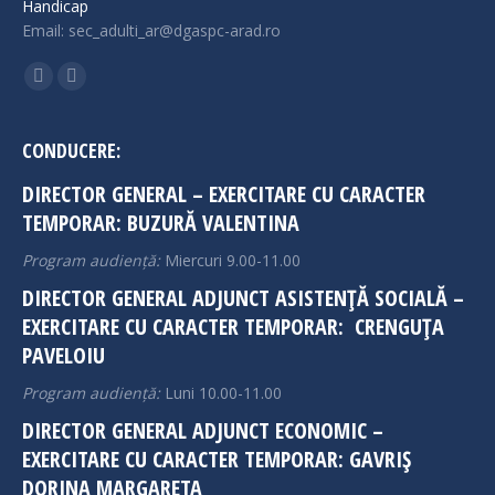
Handicap
Email: sec_adulti_ar@dgaspc-arad.ro
Find us on:
Facebook
Instagram
page
page
opens
opens
CONDUCERE:
in
in
DIRECTOR GENERAL – EXERCITARE CU CARACTER
new
new
TEMPORAR: BUZURĂ VALENTINA
window
window
Program audiență:
Miercuri 9.00-11.00
DIRECTOR GENERAL ADJUNCT ASISTENȚĂ SOCIALĂ –
EXERCITARE CU CARACTER TEMPORAR: CRENGUȚA
PAVELOIU
Program audiență:
Luni 10.00-11.00
DIRECTOR GENERAL ADJUNCT ECONOMIC –
EXERCITARE CU CARACTER TEMPORAR: GAVRIȘ
DORINA MARGARETA