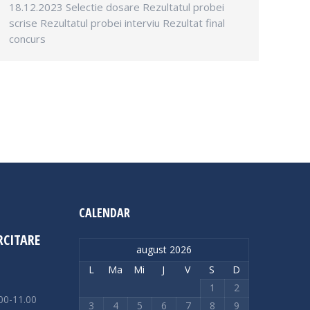
18.12.2023 Selectie dosare Rezultatul probei
scrise Rezultatul probei interviu Rezultat final
concurs
CALENDAR
RCITARE
august 2026
L
Ma
Mi
J
V
S
D
1
2
00-11.00
3
4
5
6
7
8
9