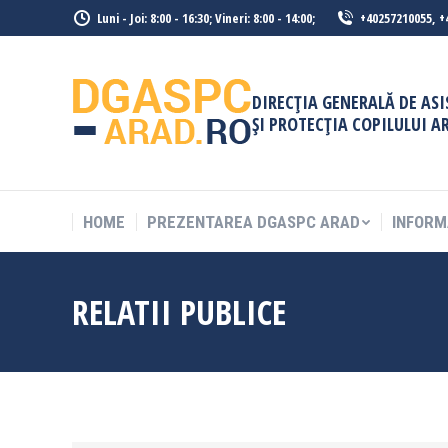
Luni - Joi: 8:00 - 16:30; Vineri: 8:00 - 14:00;
+40257210055, +
HOME
PREZENTAREA DGASPC ARAD
INFORM
DIRECȚIA GENERALĂ DE AS
ȘI PROTECȚIA COPILULUI A
HOME
PREZENTAREA DGASPC ARAD
INFORM
RELATII PUBLICE