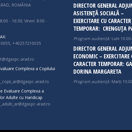
DIRECTOR GENERAL ADJU
 ARAD, ROMÂNIA
ASISTENȚĂ SOCIALĂ –
EXERCITARE CU CARACTER
 8:00 - 16:30; Vineri: 8:00 -
TEMPORAR: CRENGUȚA P
AX:
Program audiență:
Luni 10.00
0055, +40257210035
DIRECTOR GENERAL ADJU
ECONOMIC – EXERCITARE 
at@dgaspc-arad.ro
CARACTER TEMPORAR: GA
 Evaluare Complexa a Copilului
DORINA MARGARETA
c_copii_ar@dgaspc-arad.ro
Program audiență:
Marți 10.0
 de Evaluare Complexa a
or Adulte cu Handicap
c_adulti_ar@dgaspc-arad.ro
n:
ok
stagram
ge