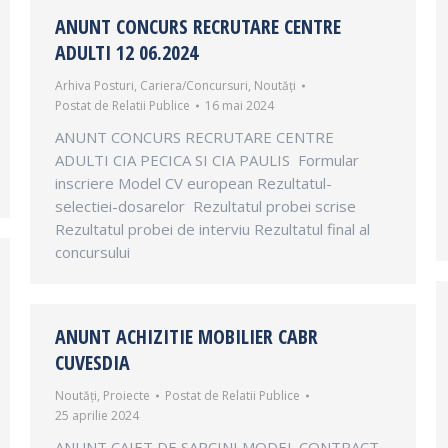
ANUNT CONCURS RECRUTARE CENTRE
ADULTI 12 06.2024
Arhiva Posturi
,
Cariera/Concursuri
,
Noutăți
Postat de
Relatii Publice
16 mai 2024
ANUNT CONCURS RECRUTARE CENTRE
ADULTI CIA PECICA SI CIA PAULIS Formular
inscriere Model CV european Rezultatul-
selectiei-dosarelor Rezultatul probei scrise
Rezultatul probei de interviu Rezultatul final al
concursului
ANUNT ACHIZITIE MOBILIER CABR
CUVESDIA
Noutăți
,
Proiecte
Postat de
Relatii Publice
25 aprilie 2024
ANUNT CAIET DE SARCINI MODEL CONTRACT