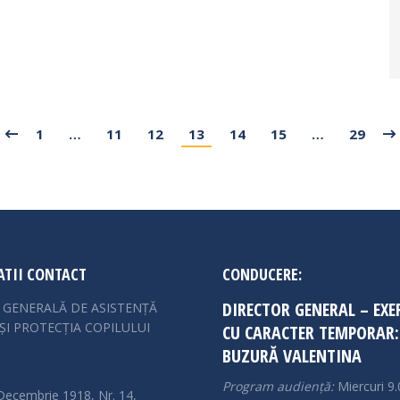
1
…
11
12
13
14
15
…
29
TII CONTACT
CONDUCERE:
DIRECTOR GENERAL – EXE
A GENERALĂ DE ASISTENȚĂ
ȘI PROTECȚIA COPILULUI
CU CARACTER TEMPORAR:
BUZURĂ VALENTINA
Program audiență:
Miercuri 9.
Decembrie 1918, Nr. 14,