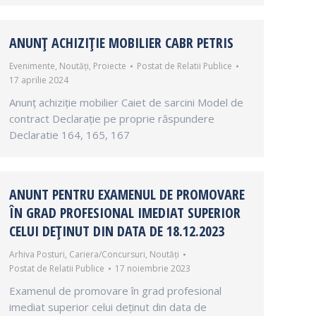
ANUNȚ ACHIZIȚIE MOBILIER CABR PETRIS
Evenimente
,
Noutăți
,
Proiecte
Postat de
Relatii Publice
17 aprilie 2024
Anunț achiziție mobilier Caiet de sarcini Model de
contract Declarație pe proprie răspundere
Declaratie 164, 165, 167
ANUNT PENTRU EXAMENUL DE PROMOVARE
ÎN GRAD PROFESIONAL IMEDIAT SUPERIOR
CELUI DEȚINUT DIN DATA DE 18.12.2023
Arhiva Posturi
,
Cariera/Concursuri
,
Noutăți
Postat de
Relatii Publice
17 noiembrie 2023
Examenul de promovare în grad profesional
imediat superior celui deținut din data de