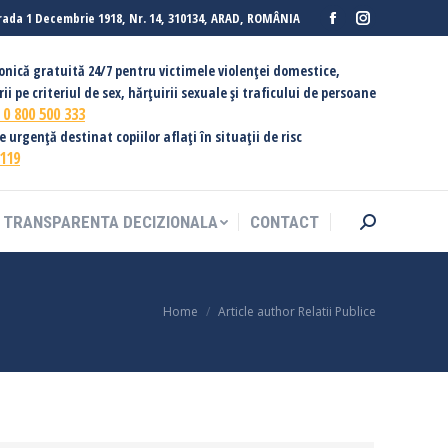
rada 1 Decembrie 1918, Nr. 14, 310134, ARAD, ROMÂNIA
Facebook
Instagram
TRANSPARENTA DECIZIONALA
CONTACT
Search:
page
page
fonică gratuită 24/7 pentru victimele violenței domestice,
opens
opens
ii pe criteriul de sex, hărțuirii sexuale și traficului de persoane
in
in
:
0 800 500 333
new
new
urgență destinat copiilor aflați în situații de risc
119
window
window
TRANSPARENTA DECIZIONALA
CONTACT
Search:
You are here:
Home
Article author Relatii Publice