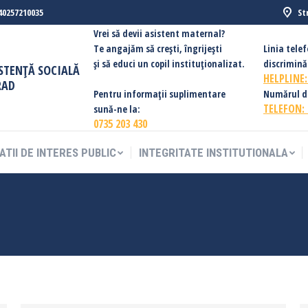
40257210035
St
ATII DE INTERES PUBLIC
INTEGRITATE INSTITUTIONALA
Vrei să devii asistent maternal?
Te angajăm să creşti, îngrijești
Linia tele
şi să educi un copil instituționalizat.
discriminăr
ISTENȚĂ SOCIALĂ
HELPLINE
RAD
Pentru informații suplimentare
Numărul de 
TELEFON:
sună-ne la:
0735 203 430
ATII DE INTERES PUBLIC
INTEGRITATE INSTITUTIONALA