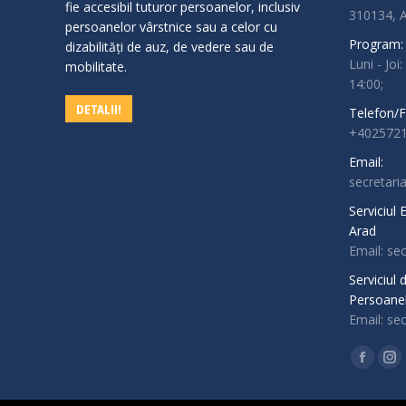
fie accesibil tuturor persoanelor, inclusiv
310134,
persoanelor vârstnice sau a celor cu
Program:
dizabilităţi de auz, de vedere sau de
Luni - Joi:
mobilitate.
14:00;
DETALII!
Telefon/F
+4025721
Email:
secretari
Serviciul
Arad
Email: se
Serviciul
Persoanel
Email: se
Find us o
Facebo
In
page
pa