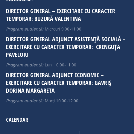
in
in
DIRECTOR GENERAL – EXERCITARE CU CARACTER
new
new
TEMPORAR: BUZURĂ VALENTINA
window
window
Program audiență:
Miercuri 9.00-11.00
DIRECTOR GENERAL ADJUNCT ASISTENȚĂ SOCIALĂ –
EXERCITARE CU CARACTER TEMPORAR: CRENGUȚA
PAVELOIU
Program audiență:
Luni 10.00-11.00
DIRECTOR GENERAL ADJUNCT ECONOMIC –
EXERCITARE CU CARACTER TEMPORAR: GAVRIȘ
DORINA MARGARETA
Program audiență:
Marți 10.00-12.00
CALENDAR