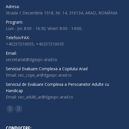
Adresa:
Strada 1 Decembrie 1918, Nr. 14, 310134, ARAD, ROMÂNIA
Program:
Luni - Joi: 8:00 - 16:30; Vineri: 8:00 - 14:00;
Telefon/FAX:
+40257210055, +40257210035
Email:
secretariat@dgaspc-arad.ro
Serviciul Evaluare Complexa a Copilului Arad
Email: sec_copii_ar@dgaspc-arad.ro
Serviciul de Evaluare Complexa a Persoanelor Adulte cu
Handicap
Email: sec_adulti_ar@dgaspc-arad.ro
Find us on:
Facebook
Instagram
page
page
opens
opens
CONDUCERE: