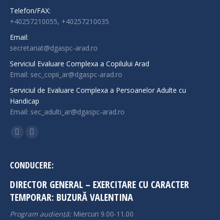
Telefon/FAX:
+40257210055, +40257210035
Email:
secretariat@dgaspc-arad.ro
Serviciul Evaluare Complexa a Copilului Arad
Email: sec_copii_ar@dgaspc-arad.ro
Serviciul de Evaluare Complexa a Persoanelor Adulte cu
Handicap
Email: sec_adulti_ar@dgaspc-arad.ro
Find us on:
Facebook
Instagram
page
page
opens
opens
CONDUCERE:
in
in
DIRECTOR GENERAL – EXERCITARE CU CARACTER
new
new
TEMPORAR: BUZURĂ VALENTINA
window
window
Program audiență:
Miercuri 9.00-11.00