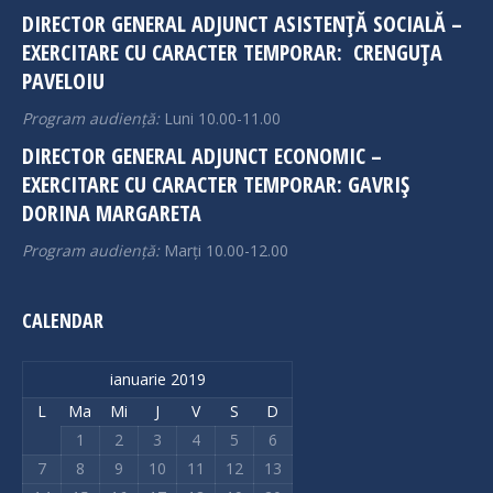
DIRECTOR GENERAL ADJUNCT ASISTENȚĂ SOCIALĂ –
EXERCITARE CU CARACTER TEMPORAR: CRENGUȚA
PAVELOIU
Program audiență:
Luni 10.00-11.00
DIRECTOR GENERAL ADJUNCT ECONOMIC –
EXERCITARE CU CARACTER TEMPORAR: GAVRIȘ
DORINA MARGARETA
Program audiență:
Marți 10.00-12.00
CALENDAR
ianuarie 2019
L
Ma
Mi
J
V
S
D
1
2
3
4
5
6
7
8
9
10
11
12
13