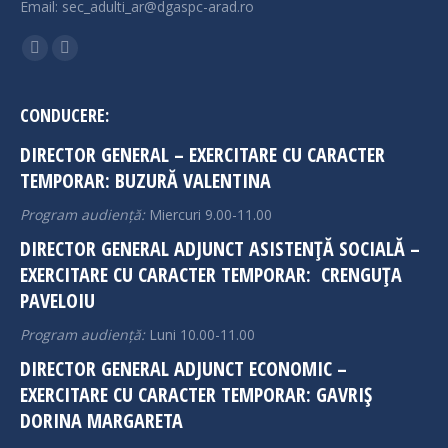
Email: sec_adulti_ar@dgaspc-arad.ro
Find us on:
Facebook
Instagram
page
page
opens
opens
CONDUCERE:
in
in
DIRECTOR GENERAL – EXERCITARE CU CARACTER
new
new
TEMPORAR: BUZURĂ VALENTINA
window
window
Program audiență:
Miercuri 9.00-11.00
DIRECTOR GENERAL ADJUNCT ASISTENȚĂ SOCIALĂ –
EXERCITARE CU CARACTER TEMPORAR: CRENGUȚA
PAVELOIU
Program audiență:
Luni 10.00-11.00
DIRECTOR GENERAL ADJUNCT ECONOMIC –
EXERCITARE CU CARACTER TEMPORAR: GAVRIȘ
DORINA MARGARETA