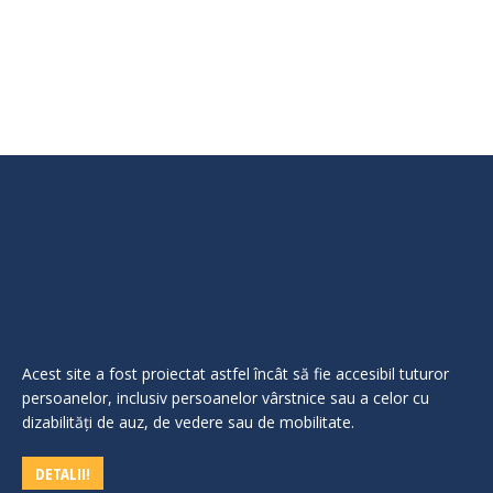
Rezultat interviu–concurs 20,12,2021 Rezultat final
concurs–20,12,2021
Acest site a fost proiectat astfel încât să fie accesibil tuturor
persoanelor, inclusiv persoanelor vârstnice sau a celor cu
dizabilităţi de auz, de vedere sau de mobilitate.
DETALII!