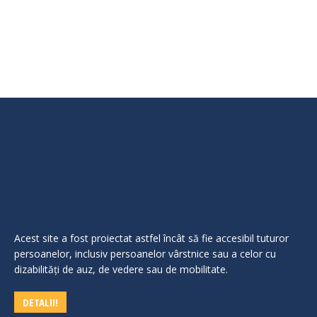
scrise Rezultatul probei interviu Rezultatul final al
concursului
Acest site a fost proiectat astfel încât să fie accesibil tuturor
persoanelor, inclusiv persoanelor vârstnice sau a celor cu
dizabilităţi de auz, de vedere sau de mobilitate.
DETALII!