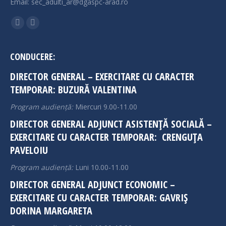
Email: sec_adulti_ar@dgaspc-arad.ro
Find us on:
Facebook
Instagram
page
page
opens
opens
CONDUCERE:
in
in
DIRECTOR GENERAL – EXERCITARE CU CARACTER
new
new
TEMPORAR: BUZURĂ VALENTINA
window
window
Program audiență:
Miercuri 9.00-11.00
DIRECTOR GENERAL ADJUNCT ASISTENȚĂ SOCIALĂ –
EXERCITARE CU CARACTER TEMPORAR: CRENGUȚA
PAVELOIU
Program audiență:
Luni 10.00-11.00
DIRECTOR GENERAL ADJUNCT ECONOMIC –
EXERCITARE CU CARACTER TEMPORAR: GAVRIȘ
DORINA MARGARETA