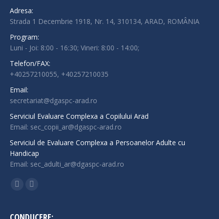
Adresa:
Strada 1 Decembrie 1918, Nr. 14, 310134, ARAD, ROMÂNIA
Program:
Luni - Joi: 8:00 - 16:30; Vineri: 8:00 - 14:00;
Telefon/FAX:
+40257210055, +40257210035
Email:
secretariat@dgaspc-arad.ro
Serviciul Evaluare Complexa a Copilului Arad
Email: sec_copii_ar@dgaspc-arad.ro
Serviciul de Evaluare Complexa a Persoanelor Adulte cu
Handicap
Email: sec_adulti_ar@dgaspc-arad.ro
Find us on:
Facebook
Instagram
page
page
opens
opens
CONDUCERE: