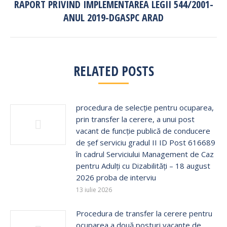
RAPORT PRIVIND IMPLEMENTAREA LEGII 544/2001-
Next
ANUL 2019-DGASPC ARAD
post:
RELATED POSTS
procedura de selecție pentru ocuparea,
prin transfer la cerere, a unui post
vacant de funcție publică de conducere
de șef serviciu gradul II ID Post 616689
în cadrul Serviciului Management de Caz
pentru Adulți cu Dizabilități – 18 august
2026 proba de interviu
13 iulie 2026
Procedura de transfer la cerere pentru
ocuparea a două posturi vacante de