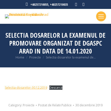
Facebook
Instagram
+40257210055, +40257210035
page
page
opens
opens
in
in
new
new
SELECTIA DOSARELOR LA EXAMENUL DE
window
window
PROMOVARE ORGANIZAT DE DGASPC
ARAD IN DATA DE 14.01.2020
You are here:
Home
Proiecte
Selectia dosarelor la examenul de…
Selectia-dosarelor-30.12.2019
Descarcă
Category:
Proiecte
Postat de
Relatii Publice
30 decembrie 2019