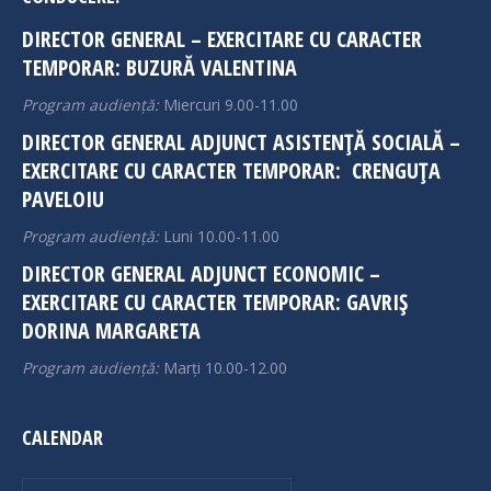
in
in
DIRECTOR GENERAL – EXERCITARE CU CARACTER
new
new
TEMPORAR: BUZURĂ VALENTINA
window
window
Program audiență:
Miercuri 9.00-11.00
DIRECTOR GENERAL ADJUNCT ASISTENȚĂ SOCIALĂ –
EXERCITARE CU CARACTER TEMPORAR: CRENGUȚA
PAVELOIU
Program audiență:
Luni 10.00-11.00
DIRECTOR GENERAL ADJUNCT ECONOMIC –
EXERCITARE CU CARACTER TEMPORAR: GAVRIȘ
DORINA MARGARETA
Program audiență:
Marți 10.00-12.00
CALENDAR