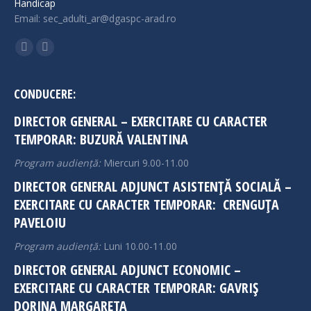
Handicap
Email: sec_adulti_ar@dgaspc-arad.ro
Find us on:
Facebook
Instagram
page
page
opens
opens
CONDUCERE:
in
in
DIRECTOR GENERAL – EXERCITARE CU CARACTER
new
new
TEMPORAR: BUZURĂ VALENTINA
window
window
Program audiență:
Miercuri 9.00-11.00
DIRECTOR GENERAL ADJUNCT ASISTENȚĂ SOCIALĂ –
EXERCITARE CU CARACTER TEMPORAR: CRENGUȚA
PAVELOIU
Program audiență:
Luni 10.00-11.00
DIRECTOR GENERAL ADJUNCT ECONOMIC –
EXERCITARE CU CARACTER TEMPORAR: GAVRIȘ
DORINA MARGARETA