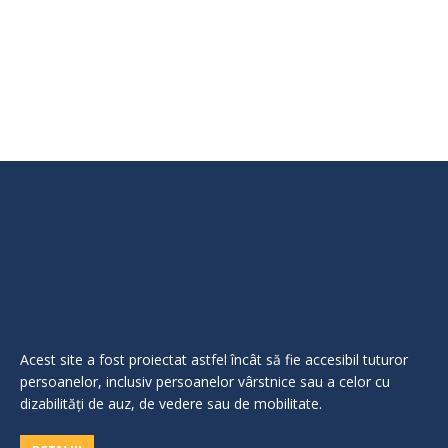
MAGDALENA BUDIU DANIELA MAGDALENA-
rectificativa BUZURA ELENA VALENTINA
CALACEAN…
Acest site a fost proiectat astfel încât să fie accesibil tuturor
persoanelor, inclusiv persoanelor vârstnice sau a celor cu
dizabilităţi de auz, de vedere sau de mobilitate.