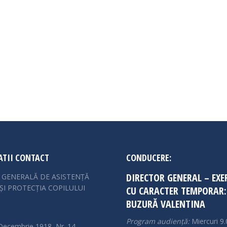
tor
13 mai 2024
ii candidaților Barem de corectare la examenul de promovare in g
omovare in gradul profesional imediat urmator – 13.06.2024 prob
TII CONTACT
CONDUCERE:
DIRECTOR GENERAL – EXE
A GENERALĂ DE ASISTENȚĂ
ȘI PROTECȚIA COPILULUI
CU CARACTER TEMPORAR:
BUZURĂ VALENTINA
Program audiență:
Miercuri 9.
Decembrie 1918, Nr. 14,