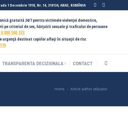
rada 1 Decembrie 1918, Nr. 14, 310134, ARAD, ROMÂNIA
Facebook
Instagram
page
page
fonică gratuită 24/7 pentru victimele violenței domestice,
opens
opens
ii pe criteriul de sex, hărțuirii sexuale și traficului de persoane
in
in
:
0 800 500 333
new
new
urgență destinat copiilor aflați în situații de risc
119
window
window
TRANSPARENTA DECIZIONALA
CONTACT
Search:
You are here:
Home
Article author utilizator