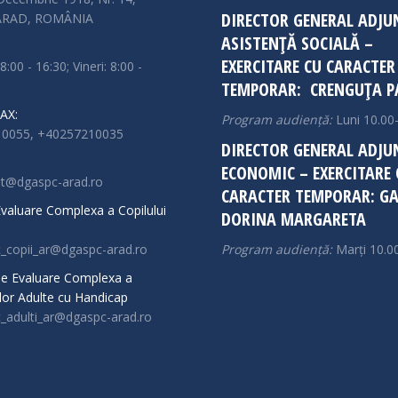
DIRECTOR GENERAL ADJU
 ARAD, ROMÂNIA
ASISTENȚĂ SOCIALĂ –
EXERCITARE CU CARACTER
 8:00 - 16:30; Vineri: 8:00 -
TEMPORAR: CRENGUȚA P
AX:
Program audiență:
Luni 10.00
0055, +40257210035
DIRECTOR GENERAL ADJU
ECONOMIC – EXERCITARE 
at@dgaspc-arad.ro
CARACTER TEMPORAR: GA
 Evaluare Complexa a Copilului
DORINA MARGARETA
c_copii_ar@dgaspc-arad.ro
Program audiență:
Marți 10.0
 de Evaluare Complexa a
or Adulte cu Handicap
c_adulti_ar@dgaspc-arad.ro
n:
ok
stagram
ge