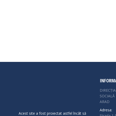
ANUNT EXAMEN PROMOVARE 13 06 2024
Arhiva Posturi
,
Cariera/Concursuri
,
Noutăți
Postat de
utiliza
Anunt examen de promovare Verificarea eligibilităț
proba scrisa Barem de corectare la examenul de pr
interviu Rezultatul final al concursului
INFORMA
DIRECȚI
SOCIALĂ 
ARAD
Adresa:
Acest site a fost proiectat astfel încât să
Strada 1 