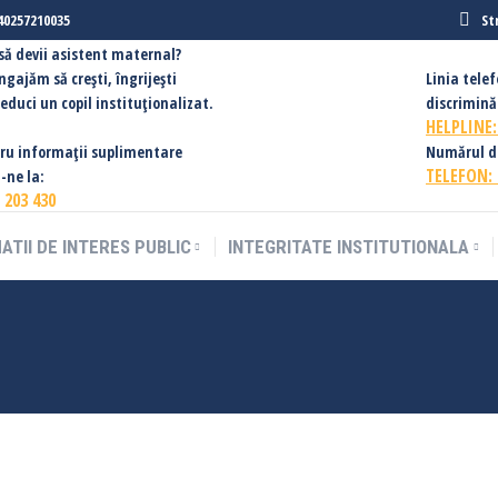
40257210035
St
 să devii asistent maternal?
ngajăm să creşti, îngrijești
Linia tele
ă educi un copil instituționalizat.
discriminăr
HELPLINE
ru informații suplimentare
Numărul de 
TELEFON:
-ne la:
 203 430
ATII DE INTERES PUBLIC
INTEGRITATE INSTITUTIONALA