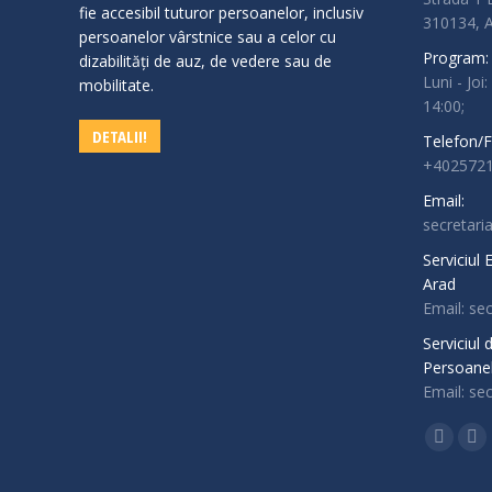
fie accesibil tuturor persoanelor, inclusiv
310134,
persoanelor vârstnice sau a celor cu
Program:
dizabilităţi de auz, de vedere sau de
Luni - Joi:
mobilitate.
14:00;
DETALII!
Telefon/F
+4025721
Email:
secretari
Serviciul
Arad
Email: se
Serviciul
Persoanel
Email: se
Find us o
Facebo
In
page
pa