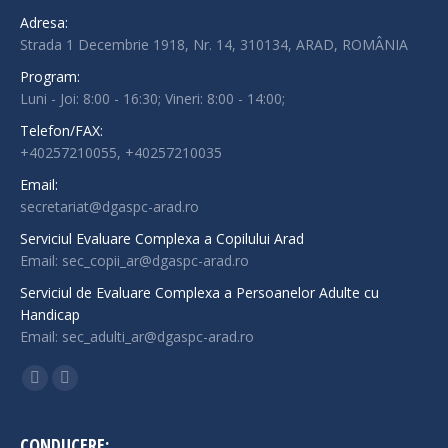
Adresa:
Strada 1 Decembrie 1918, Nr. 14, 310134, ARAD, ROMÂNIA
Program:
Luni - Joi: 8:00 - 16:30; Vineri: 8:00 - 14:00;
Telefon/FAX:
+40257210055, +40257210035
Email:
secretariat@dgaspc-arad.ro
Serviciul Evaluare Complexa a Copilului Arad
Email: sec_copii_ar@dgaspc-arad.ro
Serviciul de Evaluare Complexa a Persoanelor Adulte cu
Handicap
Email: sec_adulti_ar@dgaspc-arad.ro
Find us on:
Facebook
Instagram
page
page
opens
opens
CONDUCERE: