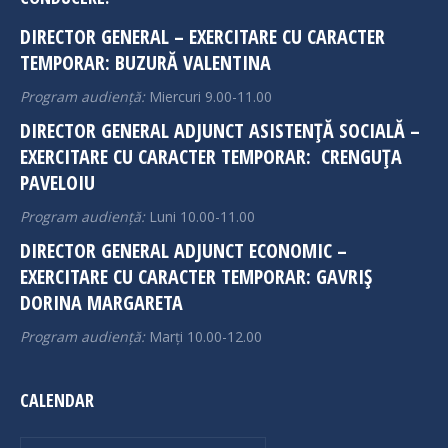
in
in
DIRECTOR GENERAL – EXERCITARE CU CARACTER
new
new
TEMPORAR: BUZURĂ VALENTINA
window
window
Program audiență:
Miercuri 9.00-11.00
DIRECTOR GENERAL ADJUNCT ASISTENȚĂ SOCIALĂ –
EXERCITARE CU CARACTER TEMPORAR: CRENGUȚA
PAVELOIU
Program audiență:
Luni 10.00-11.00
DIRECTOR GENERAL ADJUNCT ECONOMIC –
EXERCITARE CU CARACTER TEMPORAR: GAVRIȘ
DORINA MARGARETA
Program audiență:
Marți 10.00-12.00
CALENDAR