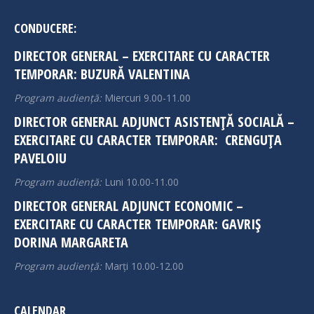
page
page
opens
opens
CONDUCERE:
in
in
DIRECTOR GENERAL – EXERCITARE CU CARACTER
new
new
TEMPORAR: BUZURĂ VALENTINA
window
window
Program audiență:
Miercuri 9.00-11.00
DIRECTOR GENERAL ADJUNCT ASISTENȚĂ SOCIALĂ –
EXERCITARE CU CARACTER TEMPORAR: CRENGUȚA
PAVELOIU
Program audiență:
Luni 10.00-11.00
DIRECTOR GENERAL ADJUNCT ECONOMIC –
EXERCITARE CU CARACTER TEMPORAR: GAVRIȘ
DORINA MARGARETA
Program audiență:
Marți 10.00-12.00
CALENDAR