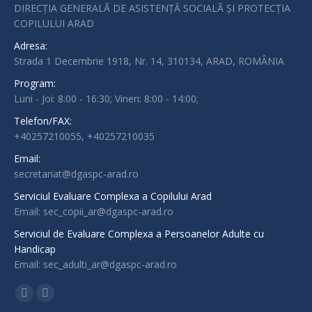
DIRECȚIA GENERALĂ DE ASISTENȚĂ SOCIALĂ ȘI PROTECȚIA
COPILULUI ARAD
Adresa:
Strada 1 Decembrie 1918, Nr. 14, 310134, ARAD, ROMÂNIA
Program:
Luni - Joi: 8:00 - 16:30; Vineri: 8:00 - 14:00;
Telefon/FAX:
+40257210055, +40257210035
Email:
secretariat@dgaspc-arad.ro
Serviciul Evaluare Complexa a Copilului Arad
Email: sec_copii_ar@dgaspc-arad.ro
Serviciul de Evaluare Complexa a Persoanelor Adulte cu
Handicap
Email: sec_adulti_ar@dgaspc-arad.ro
Find us on:
Facebook
Instagram