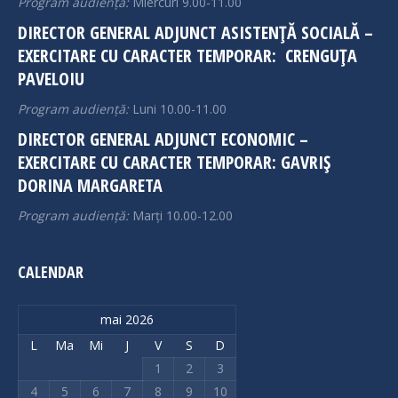
Program audiență:
Miercuri 9.00-11.00
DIRECTOR GENERAL ADJUNCT ASISTENȚĂ SOCIALĂ –
EXERCITARE CU CARACTER TEMPORAR: CRENGUȚA
PAVELOIU
Program audiență:
Luni 10.00-11.00
DIRECTOR GENERAL ADJUNCT ECONOMIC –
EXERCITARE CU CARACTER TEMPORAR: GAVRIȘ
DORINA MARGARETA
Program audiență:
Marți 10.00-12.00
CALENDAR
mai 2026
L
Ma
Mi
J
V
S
D
1
2
3
4
5
6
7
8
9
10