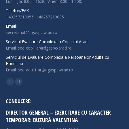
Luni - Joi: 8:00 - 16:30; Vineri: 8:00 - 14:00;
Telefon/FAX:
+40257210055, +40257210035
Email:
secretariat@dgaspc-arad.ro
Serviciul Evaluare Complexa a Copilului Arad
Email: sec_copii_ar@dgaspc-arad.ro
Serviciul de Evaluare Complexa a Persoanelor Adulte cu
Handicap
Email: sec_adulti_ar@dgaspc-arad.ro
Find us on:
Facebook
Instagram
page
page
opens
opens
CONDUCERE:
in
in
DIRECTOR GENERAL – EXERCITARE CU CARACTER
new
new
TEMPORAR: BUZURĂ VALENTINA
window
window