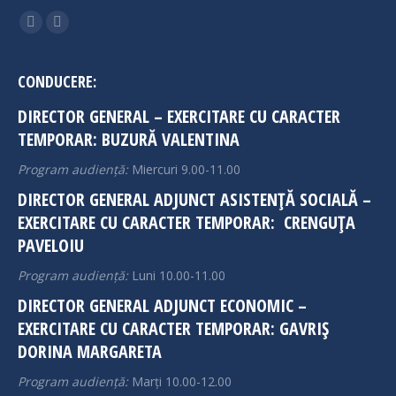
Find us on:
Facebook
Instagram
page
page
opens
opens
CONDUCERE:
in
in
DIRECTOR GENERAL – EXERCITARE CU CARACTER
new
new
TEMPORAR: BUZURĂ VALENTINA
window
window
Program audiență:
Miercuri 9.00-11.00
DIRECTOR GENERAL ADJUNCT ASISTENȚĂ SOCIALĂ –
EXERCITARE CU CARACTER TEMPORAR: CRENGUȚA
PAVELOIU
Program audiență:
Luni 10.00-11.00
DIRECTOR GENERAL ADJUNCT ECONOMIC –
EXERCITARE CU CARACTER TEMPORAR: GAVRIȘ
DORINA MARGARETA
Program audiență:
Marți 10.00-12.00