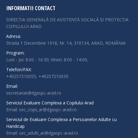
INFORMATII CONTACT
DIRECȚIA GENERALĂ DE ASISTENȚĂ SOCIALĂ ȘI PROTECȚIA
COPILULUI ARAD
Adresa:
Strada 1 Decembrie 1918, Nr. 14, 310134, ARAD, ROMÂNIA
Program:
Luni - Joi: 8:00 - 16:30; Vineri: 8:00 - 14:00;
Telefon/FAX:
+40257210055, +40257210035
Email:
secretariat@dgaspc-arad.ro
Serviciul Evaluare Complexa a Copilului Arad
Email: sec_copii_ar@dgaspc-arad.ro
Serviciul de Evaluare Complexa a Persoanelor Adulte cu
Handicap
Email: sec_adulti_ar@dgaspc-arad.ro