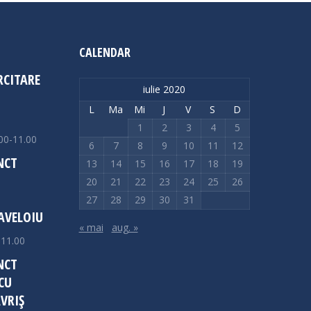
CALENDAR
RCITARE
iulie 2020
L
Ma
Mi
J
V
S
D
1
2
3
4
5
00-11.00
6
7
8
9
10
11
12
NCT
13
14
15
16
17
18
19
20
21
22
23
24
25
26
27
28
29
30
31
AVELOIU
« mai
aug. »
-11.00
NCT
CU
VRIȘ