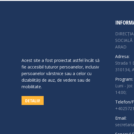
INFORMA
DIRECȚI
SOCIALĂ 
ARAD
Adresa:
Acest site a fost proiectat astfel încât să
Strada 1 
fie accesibil tuturor persoanelor, inclusiv
310134,
persoanelor vârstnice sau a celor cu
Program:
dizabilităţi de auz, de vedere sau de
Luni - Joi:
mobilitate.
14:00;
DETALII!
Telefon/F
+4025721
Email:
secretari