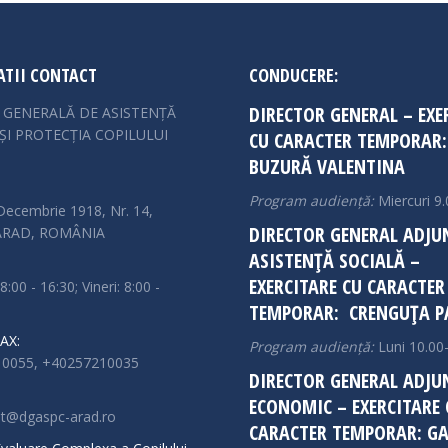
TII CONTACT
CONDUCERE:
DIRECTOR GENERAL – EXE
A GENERALĂ DE ASISTENȚĂ
ȘI PROTECȚIA COPILULUI
CU CARACTER TEMPORAR:
BUZURĂ VALENTINA
Program audiență:
Miercuri 9.
Decembrie 1918, Nr. 14,
DIRECTOR GENERAL ADJU
 ARAD, ROMÂNIA
ASISTENȚĂ SOCIALĂ –
EXERCITARE CU CARACTER
 8:00 - 16:30; Vineri: 8:00 -
TEMPORAR: CRENGUȚA P
AX:
Program audiență:
Luni 10.00
0055, +40257210035
DIRECTOR GENERAL ADJU
ECONOMIC – EXERCITARE 
at@dgaspc-arad.ro
CARACTER TEMPORAR: GA