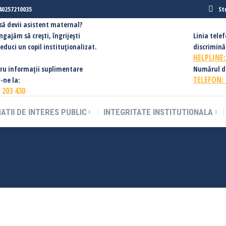
40257210035
St
 să devii asistent maternal?
ngajăm să creşti, îngrijești
Linia tele
ă educi un copil instituționalizat.
discriminăr
HELPLINE
ru informații suplimentare
Numărul de 
TELEFON:
-ne la:
 203 430
ATII DE INTERES PUBLIC
INTEGRITATE INSTITUTIONALA