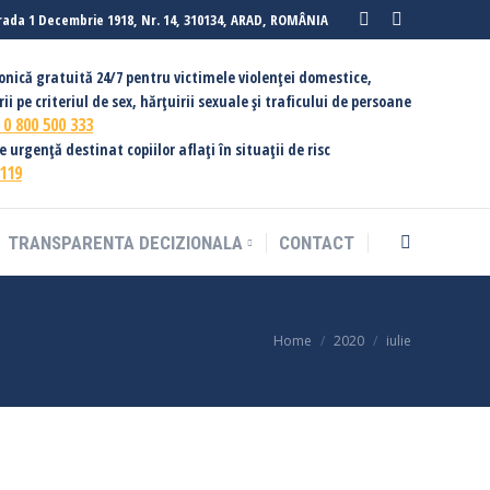
rada 1 Decembrie 1918, Nr. 14, 310134, ARAD, ROMÂNIA
Facebook
Instagram
page
page
fonică gratuită 24/7 pentru victimele violenței domestice,
opens
opens
ii pe criteriul de sex, hărțuirii sexuale și traficului de persoane
in
in
:
0 800 500 333
new
new
urgență destinat copiilor aflați în situații de risc
119
window
window
TRANSPARENTA DECIZIONALA
CONTACT
Search:
You are here:
Home
2020
iulie