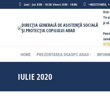
Luni - Joi: 8:00 - 16:30; Vineri: 8:00 - 14:00;
+40257210055, +
Vrei
Te a
şi s
DIRECȚIA GENERALĂ DE ASISTENȚĂ SOCIALĂ
ȘI PROTECȚIA COPILULUI ARAD
Pent
sună
0735
HOME
PREZENTAREA DGASPC ARAD
INFORM
IULIE 2020