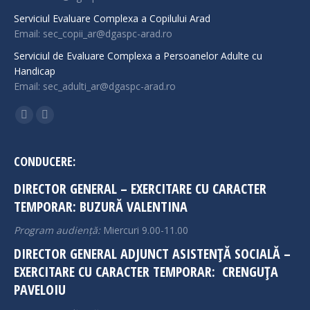
Serviciul Evaluare Complexa a Copilului Arad
Email: sec_copii_ar@dgaspc-arad.ro
Serviciul de Evaluare Complexa a Persoanelor Adulte cu
Handicap
Email: sec_adulti_ar@dgaspc-arad.ro
Find us on:
Facebook
Instagram
page
page
opens
opens
CONDUCERE:
in
in
DIRECTOR GENERAL – EXERCITARE CU CARACTER
new
new
TEMPORAR: BUZURĂ VALENTINA
window
window
Program audiență:
Miercuri 9.00-11.00
DIRECTOR GENERAL ADJUNCT ASISTENȚĂ SOCIALĂ –
EXERCITARE CU CARACTER TEMPORAR: CRENGUȚA
PAVELOIU