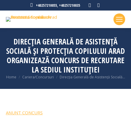
Facebook
Instagram
+40257210055, +40257210035
page
page
opens
opens
in
in
new
new
DIRECȚIA GENERALĂ DE ASISTENȚĂ
window
window
SOCIALĂ ȘI PROTECȚIA COPILULUI ARAD
ORGANIZEAZĂ CONCURS DE RECRUTARE
LA SEDIUL INSTITUȚIEI
You are here:
Home
Cariera/Concursuri
Direcția Generală de Asistență Socială…
ANUNT CONCURS