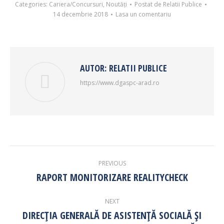
Categories:
Cariera/Concursuri
,
Noutăți
Postat de
Relatii Publice
14 decembrie 2018
Lasa un comentariu
AUTOR:
RELATII PUBLICE
https://www.dgaspc-arad.ro
POST
PREVIOUS
NAVIGATION
RAPORT MONITORIZARE REALITYCHECK
Previous
post:
NEXT
DIRECȚIA GENERALĂ DE ASISTENȚĂ SOCIALĂ ȘI