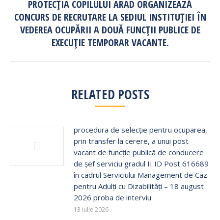
PROTECȚIA COPILULUI ARAD ORGANIZEAZĂ
CONCURS DE RECRUTARE LA SEDIUL INSTITUȚIEI ÎN
Next
post:
VEDEREA OCUPĂRII A DOUĂ FUNCȚII PUBLICE DE
EXECUȚIE TEMPORAR VACANTE.
RELATED POSTS
procedura de selecție pentru ocuparea,
prin transfer la cerere, a unui post
vacant de funcție publică de conducere
de șef serviciu gradul II ID Post 616689
în cadrul Serviciului Management de Caz
pentru Adulți cu Dizabilități – 18 august
2026 proba de interviu
13 iulie 2026