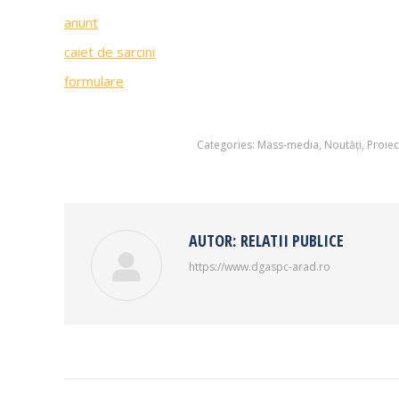
anunt
caiet de sarcini
formulare
Categories:
Mass-media
,
Noutăți
,
Proiec
AUTOR:
RELATII PUBLICE
https://www.dgaspc-arad.ro
POST