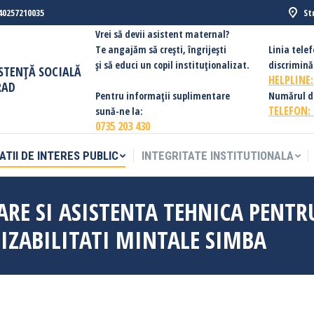
40257210035
St
ATII DE INTERES PUBLIC
INTEGRITATE INSTITUTIONALA
Vrei să devii asistent maternal?
Te angajăm să creşti, îngrijești
Linia tele
şi să educi un copil instituționalizat.
discriminăr
ISTENȚĂ SOCIALĂ
HELPLINE
RAD
Pentru informații suplimentare
Numărul de 
TELEFON:
sună-ne la:
0735 203 430
ATII DE INTERES PUBLIC
INTEGRITATE INSTITUTIONALA
ARE SI ASISTENTA TEHNICA PENTR
 DIZABILITATI MINTALE SIMBA