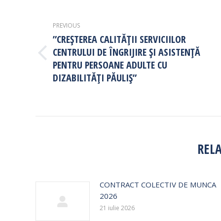
NAVIGATION
PREVIOUS
”CREȘTEREA CALITĂȚII SERVICIILOR
CENTRULUI DE ÎNGRIJIRE ȘI ASISTENȚĂ
Previous
PENTRU PERSOANE ADULTE CU
post:
DIZABILITĂȚI PĂULIȘ”
REL
CONTRACT COLECTIV DE MUNCA
2026
21 iulie 2026