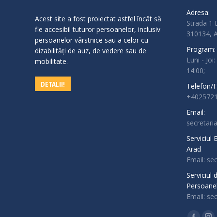
Adresa:
Acest site a fost proiectat astfel încât să
Strada 1 
fie accesibil tuturor persoanelor, inclusiv
310134,
persoanelor vârstnice sau a celor cu
Program:
dizabilităţi de auz, de vedere sau de
Luni - Joi:
mobilitate.
14:00;
DETALII!
Telefon/F
+4025721
Email:
secretari
Serviciul
Arad
Email: se
Serviciul
Persoanel
Email: se
Find us o