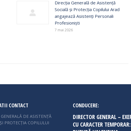
Direcția Generală de Asistență
Socială și Protecția Copilului Arad
angajează Asistenți Personali
Profesioniști
7 mai 2026
TII CONTACT
CONDUCERE:
DIRECTOR GENERAL – EXE
A GENERALĂ DE ASISTENȚĂ
ȘI PROTECȚIA COPILULUI
CU CARACTER TEMPORAR: