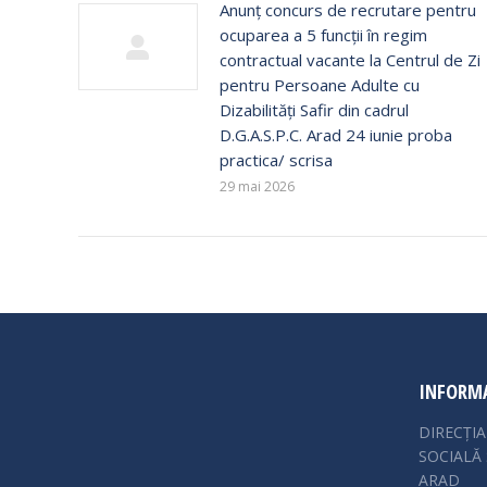
Anunț concurs de recrutare pentru
ocuparea a 5 funcții în regim
contractual vacante la Centrul de Zi
pentru Persoane Adulte cu
Dizabilități Safir din cadrul
D.G.A.S.P.C. Arad 24 iunie proba
practica/ scrisa
29 mai 2026
INFORMA
DIRECȚI
SOCIALĂ 
ARAD