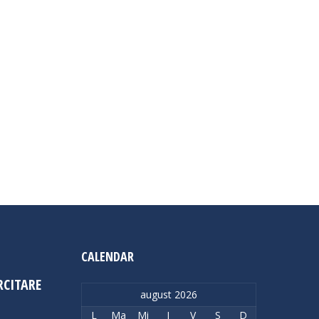
CALENDAR
RCITARE
august 2026
L
Ma
Mi
J
V
S
D