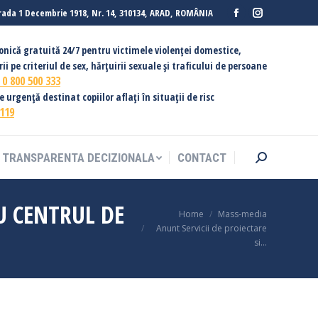
rada 1 Decembrie 1918, Nr. 14, 310134, ARAD, ROMÂNIA
Facebook
Instagram
TRANSPARENTA DECIZIONALA
CONTACT
Search:
page
page
fonică gratuită 24/7 pentru victimele violenței domestice,
opens
opens
ii pe criteriul de sex, hărțuirii sexuale și traficului de persoane
in
in
:
0 800 500 333
new
new
urgență destinat copiilor aflați în situații de risc
119
window
window
TRANSPARENTA DECIZIONALA
CONTACT
Search:
U CENTRUL DE
You are here:
Home
Mass-media
Anunt Servicii de proiectare
si…