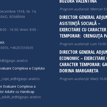
BUZURĂ VALENTINA
Program audiență:
Miercuri 9.
Decembrie 1918, Nr. 14,
DIRECTOR GENERAL ADJU
 ARAD, ROMÂNIA
ASISTENȚĂ SOCIALĂ –
EXERCITARE CU CARACTER
 8:00 - 16:30; Vineri: 8:00 -
TEMPORAR: CRENGUȚA P
AX:
Program audiență:
Luni 10.00
0055, +40257210035
DIRECTOR GENERAL ADJU
ECONOMIC – EXERCITARE 
at@dgaspc-arad.ro
CARACTER TEMPORAR: GA
 Evaluare Complexa a Copilului
DORINA MARGARETA
c_copii_ar@dgaspc-arad.ro
Program audiență:
Marți 10.0
 de Evaluare Complexa a
or Adulte cu Handicap
c_adulti_ar@dgaspc-arad.ro
n: