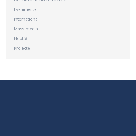
Evenimente
International
Mass-media
Noutăți
Proiecte