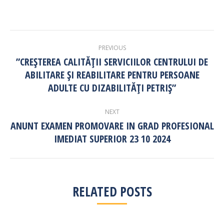
POST
PREVIOUS
NAVIGATION
”CREȘTEREA CALITĂȚII SERVICIILOR CENTRULUI DE
ABILITARE ȘI REABILITARE PENTRU PERSOANE
Previous
post:
ADULTE CU DIZABILITĂȚI PETRIȘ”
NEXT
ANUNT EXAMEN PROMOVARE IN GRAD PROFESIONAL
Next
IMEDIAT SUPERIOR 23 10 2024
post:
RELATED POSTS